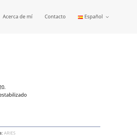
Acerca de mí
Contacto
Español
20.
estabilizado
a:
ARIES